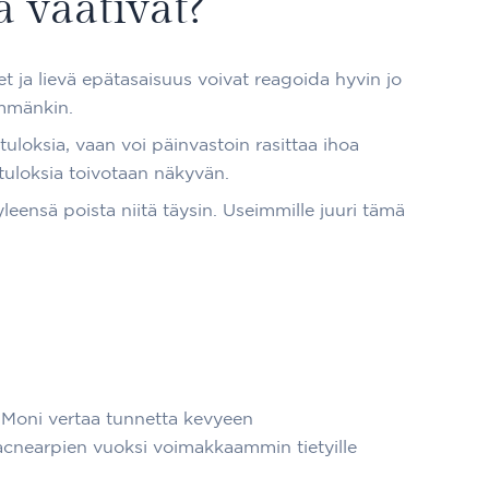
 vaativat?
 ja lievä epätasaisuus voivat reagoida hyvin jo
emmänkin.
 tuloksia, vaan voi päinvastoin rasittaa ihoa
tuloksia toivotaan näkyvän.
leensä poista niitä täysin. Useimmille juuri tämä
ä. Moni vertaa tunnetta kevyeen
 acnearpien vuoksi voimakkaammin tietyille