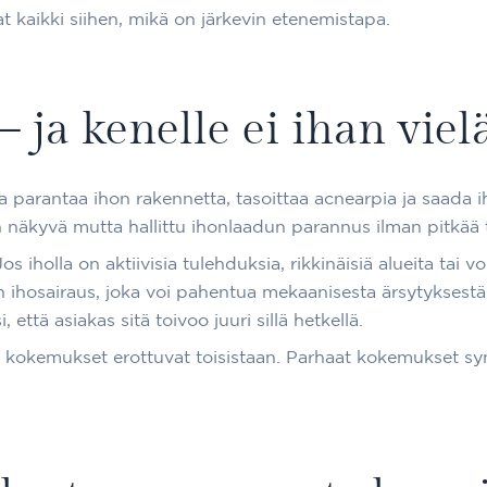
 kaikki siihen, mikä on järkevin etenemistapa.
– ja kenelle ei ihan viel
aa parantaa ihon rakennetta, tasoittaa acnearpia ja saada 
on näkyvä mutta hallittu ihonlaadun parannus ilman pitkää
s iholla on aktiivisia tulehduksia, rikkinäisiä alueita tai v
n ihosairaus, joka voi pahentua mekaanisesta ärsytyksestä. T
, että asiakas sitä toivoo juuri sillä hetkellä.
kokemukset erottuvat toisistaan. Parhaat kokemukset synty