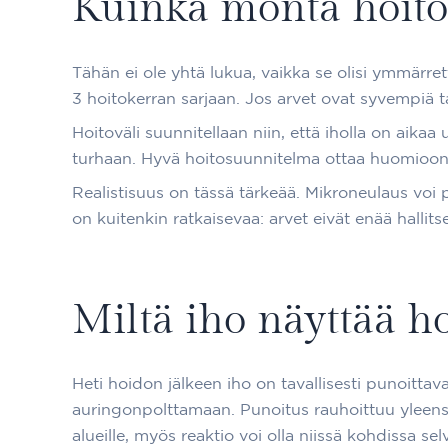
Kuinka monta hoitok
Tähän ei ole yhtä lukua, vaikka se olisi ymmärr
3 hoitokerran sarjaan. Jos arvet ovat syvempiä t
Hoitoväli suunnitellaan niin, että iholla on aikaa
turhaan. Hyvä hoitosuunnitelma ottaa huomioon m
Realistisuus on tässä tärkeää. Mikroneulaus voi 
on kuitenkin ratkaisevaa: arvet eivät enää hallits
Miltä iho näyttää h
Heti hoidon jälkeen iho on tavallisesti punoittav
auringonpolttamaan. Punoitus rauhoittuu yleensä
alueille, myös reaktio voi olla niissä kohdissa se