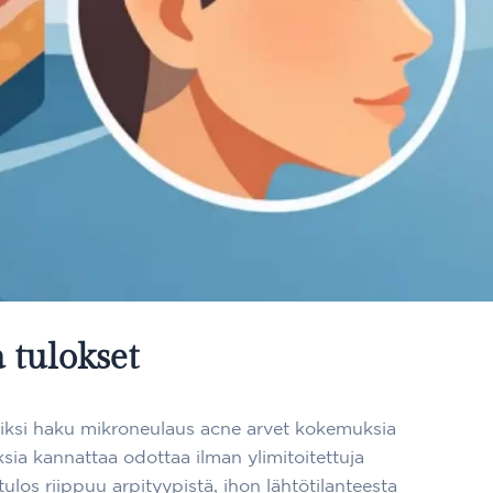
 tulokset
. Siksi haku mikroneulaus acne arvet kokemuksia
ksia kannattaa odottaa ilman ylimitoitettuja
los riippuu arpityypistä, ihon lähtötilanteesta