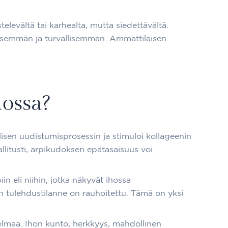
evältä tai karhealta, mutta siedettävältä.
lisemmän ja turvallisemman. Ammattilaisen
ossa?
isen uudistumisprosessin ja stimuloi kollageenin
llitusti, arpikudoksen epätasaisuus voi
in eli niihin, jotka näkyvät ihossa
n tulehdustilanne on rauhoitettu. Tämä on yksi
telmaa. Ihon kunto, herkkyys, mahdollinen