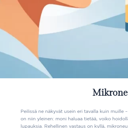
Mikroneu
Peilissä ne näkyvät usein eri tavalla kuin muill
on niin yleinen: moni haluaa tietää, voiko hoidol
lupauksia. Rehellinen vastaus on kyllä, mikroneu