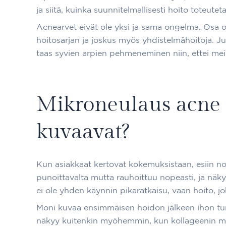
ja siitä, kuinka suunnitelmallisesti hoito toteutet
Acnearvet eivät ole yksi ja sama ongelma. Osa on
hoitosarjan ja joskus myös yhdistelmähoitoja. Juu
taas syvien arpien pehmeneminen niin, ettei meik
Mikroneulaus acne 
kuvaavat?
Kun asiakkaat kertovat kokemuksistaan, esiin no
punoittavalta mutta rauhoittuu nopeasti, ja nä
ei ole yhden käynnin pikaratkaisu, vaan hoito, j
Moni kuvaa ensimmäisen hoidon jälkeen ihon tu
näkyy kuitenkin myöhemmin, kun kollageenin mu