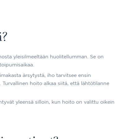
ä?
ihosta yleisilmeeltään huolitellumman. Se on
 toipumisaikaa.
oimakasta ärsytystä, iho tarvitsee ensin
urvallinen hoito alkaa siitä, että lähtötilanne
vät yleensä silloin, kun hoito on valittu oikein