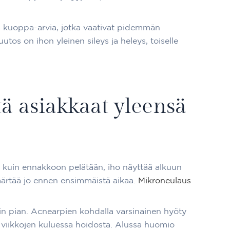
piä kuoppa-arvia, jotka vaativat pidemmän
tos on ihon yleinen sileys ja heleys, toiselle
ä asiakkaat yleensä
s kuin ennakkoon pelätään, iho näyttää alkuun
märtää jo ennen ensimmäistä aikaa.
Mikroneulaus
n pian. Acnearpien kohdalla varsinainen hyöty
viikkojen kuluessa hoidosta. Alussa huomio