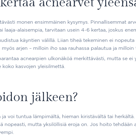
ertaa acnearvet yleensä
ettävästi monen ensimmäinen kysymys. Pinnallisemmat arvet
ai laaja-alaisempia, tarvitaan usein 4-6 kertaa, joskus en
 uudistua käyntien välillä. Liian tiheä tekeminen ei nopeuta
yös arjen – milloin iho saa rauhassa palautua ja milloin 
parantaa acnearpien ulkonäköä merkittävästi, mutta se ei y
e koko kasvojen yleisilmettä.
oidon jälkeen?
a ja voi tuntua lämpimältä, hieman kiristävältä tai herkält
 nopeasti, mutta yksilöllisiä eroja on. Jos hoito tehdään
lvempi.