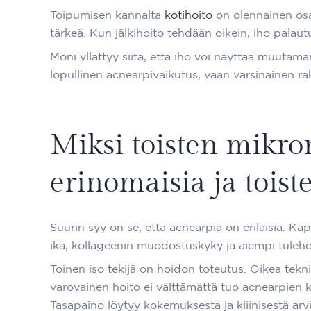
Toipumisen kannalta
kotihoito
on olennainen osa 
tärkeä. Kun jälkihoito tehdään oikein, iho palaut
Moni yllättyy siitä, että iho voi näyttää muutama
lopullinen acnearpivaikutus, vaan varsinainen 
Miksi toisten mikr
erinomaisia ja toist
Suurin syy on se, että acnearpia on erilaisia. Ka
ikä, kollageenin muodostuskyky ja aiempi tulehdu
Toinen iso tekijä on hoidon toteutus. Oikea tekni
varovainen hoito ei välttämättä tuo acnearpien k
Tasapaino löytyy kokemuksesta ja kliinisestä arvi