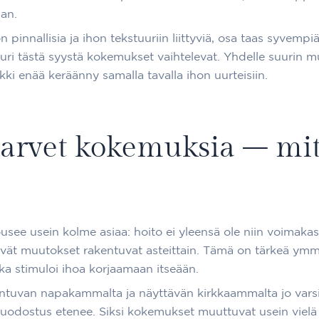
aan.
 pinnallisia ja ihon tekstuuriin liittyviä, osa taas syvem
ri tästä syystä kokemukset vaihtelevat. Yhdelle suurin muu
ki enää keräänny samalla tavalla ihon uurteisiin.
arvet kokemuksia – mit
usee usein kolme asiaa: hoito ei yleensä ole niin voimaka
kyvät muutokset rakentuvat asteittain. Tämä on tärkeä ym
oka stimuloi ihoa korjaamaan itseään.
ntuvan napakammalta ja näyttävän kirkkaammalta jo varsi
odostus etenee. Siksi kokemukset muuttuvat usein vielä 