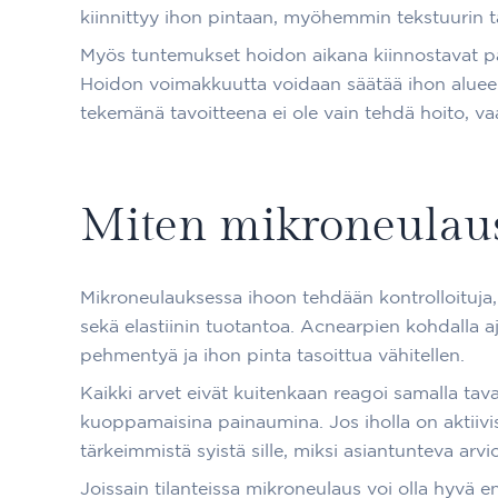
kiinnittyy ihon pintaan, myöhemmin tekstuurin t
Myös tuntemukset hoidon aikana kiinnostavat pal
Hoidon voimakkuutta voidaan säätää ihon alueen
tekemänä tavoitteena ei ole vain tehdä hoito, va
Miten mikroneulaus
Mikroneulauksessa ihoon tehdään kontrolloituja,
sekä elastiinin tuotantoa. Acnearpien kohdalla 
pehmentyä ja ihon pinta tasoittua vähitellen.
Kaikki arvet eivät kuitenkaan reagoi samalla taval
kuoppamaisina painaumina. Jos iholla on aktiivi
tärkeimmistä syistä sille, miksi asiantunteva arv
Joissain tilanteissa mikroneulaus voi olla hyvä 