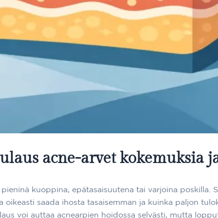
laus acne-arvet kokemuksia ja
e – pieninä kuoppina, epätasaisuutena tai varjoina poskilla
la oikeasti saada ihosta tasaisemman ja kuinka paljon tulo
laus voi auttaa acnearpien hoidossa selvästi, mutta lopputu