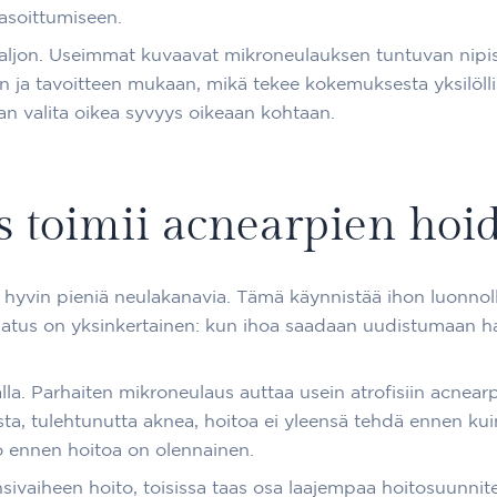
asoittumiseen.
jon. Useimmat kuvaavat mikroneulauksen tuntuvan nipistel
 ja tavoitteen mukaan, mikä tekee kokemuksesta yksilöl
an valita oikea syvyys oikeaan kohtaan.
 toimii acnearpien hoid
 hyvin pieniä neulakanavia. Tämä käynnistää ihon luonnoll
ajatus on yksinkertainen: kun ihoa saadaan uudistumaan ha
la. Parhaiten mikroneulaus auttaa usein atrofisiin acnearpi
sta, tulehtunutta aknea, hoitoa ei yleensä tehdä ennen kui
io ennen hoitoa on olennainen.
ensivaiheen hoito, toisissa taas osa laajempaa hoitosuunni