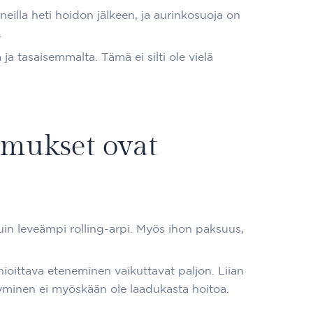
eilla heti hoidon jälkeen, ja aurinkosuoja on
.
a tasaisemmalta. Tämä ei silti ole vielä
emukset ovat
kuin leveämpi rolling-arpi. Myös ihon paksuus,
nioittava eteneminen vaikuttavat paljon. Liian
styminen ei myöskään ole laadukasta hoitoa.