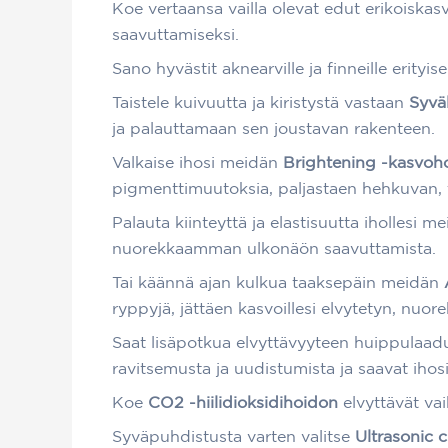
Koe vertaansa vailla olevat edut erikoiska
saavuttamiseksi.
Sano hyvästit aknearville ja finneille erityise
Taistele kuivuutta ja kiristystä vastaan
Syvä
ja palauttamaan sen joustavan rakenteen.
Valkaise ihosi meidän
Brightening -kasvoh
pigmenttimuutoksia, paljastaen hehkuvan, 
Palauta kiinteyttä ja elastisuutta ihollesi m
nuorekkaamman ulkonäön saavuttamista.
Tai käännä ajan kulkua taaksepäin meidän
ryppyjä, jättäen kasvoillesi elvytetyn, nuo
Saat lisäpotkua elvyttävyyteen huippulaad
ravitsemusta ja uudistumista ja saavat iho
Koe
CO2 -hiilidioksidihoidon
elvyttävät vai
Syväpuhdistusta varten valitse
Ultrasonic 