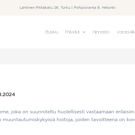
Läntinen Pitkäkatu 26, Turku | Pohjoisranta 8, Helsinki
Etusivu
Palvelut
Hinnasto
Varaa Ai
8.2024
, joka on suunniteltu huolellisesti vastaamaan erilaisiin i
 muuntautumiskykyisiä hoitoja, joiden tavoitteena on koro