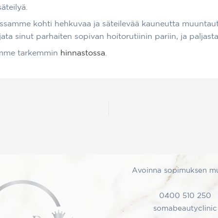
äteilyä.
kanssamme kohti hehkuvaa ja säteilevää kauneutta muunta
sinut parhaiten sopivan hoitorutiinin pariin, ja paljasta 
himme tarkemmin
hinnastossa
.
Avoinna sopimuksen m
0400 510 250
somabeautyclinic