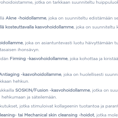
svohoidoistamme, jotka on tarkkaan suunniteltu huippuluoka
llä
Akne -hoidollamme
, joka on suunniteltu edistämään se
llä kosteuttavalla kasvohoidollamme
, joka on suunniteltu
oidollamme
, joka on asiantuntevasti luotu häivyttämään t
tasaisen ihonsävyn.
eidän
Firming -kasvohoidollamme
, joka kohottaa ja kiristä
Antiaging -kasvohoidollamme
, joka on huolellisesti suun
rekkaan hehkun.
ukkailla
SOSKIN/Fusion -kasvohoidollamme
, jotka on suu
si hehkumaan ja säteilemään.
kutukset, jotka stimuloivat kollageenin tuotantoa ja parant
cleaning- tai Mechanical skin cleansing -hoidot
, jotka mo