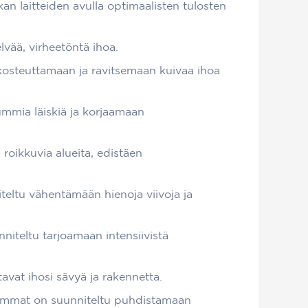
n laitteiden avulla optimaalisten tulosten
lvää, virheetöntä ihoa.
 kosteuttamaan ja ravitsemaan kuivaa ihoa
ummia läiskiä ja korjaamaan
ä roikkuvia alueita, edistäen
niteltu vähentämään hienoja viivoja ja
nniteltu tarjoamaan intensiivistä
avat ihosi sävyä ja rakennetta.
lemmat on suunniteltu puhdistamaan