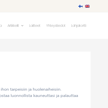
ka
Artikkelit
Laitteet
Yhteystiedot
Lahjakortti
hon tarpeisiin ja huolenaiheisiin.
staa luonnollista kauneuttasi ja palauttaa