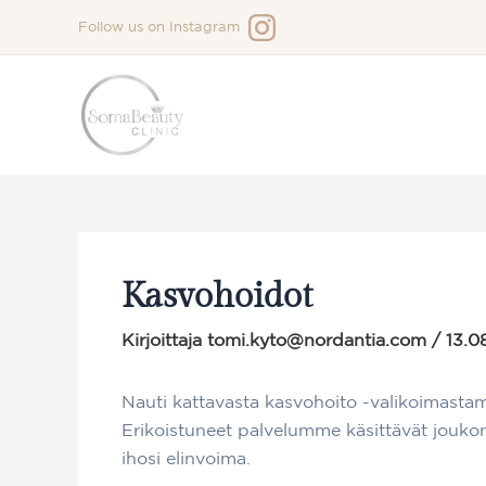
Siirry
Follow us on
Instagram
sisältöön
Kasvohoidot
Kirjoittaja
tomi.kyto@nordantia.com
/
13.0
Nauti kattavasta kasvohoito -valikoimastamme
Erikoistuneet palvelumme käsittävät joukon
ihosi elinvoima.