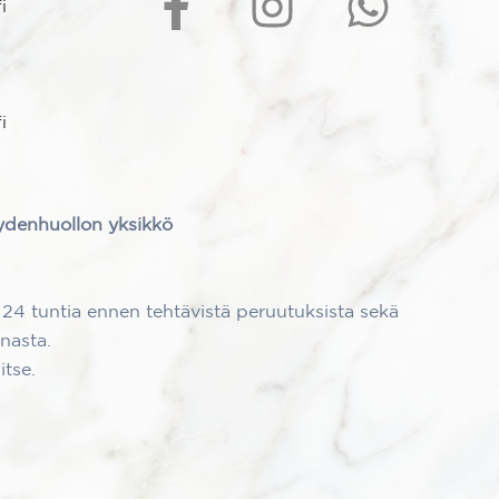
i
i
eydenhuollon yksikkö
24 tuntia ennen tehtävistä peruutuksista sekä
nasta.
tse.