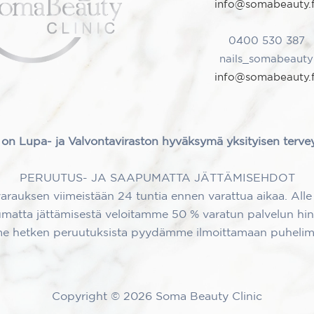
info@somabeauty.f
0400 530 387
nails_somabeauty
info@somabeauty.f
on Lupa- ja Valvontaviraston hyväksymä yksityisen terv
PERUUTUS- JA SAAPUMATTA JÄTTÄMISEHDOT
auksen viimeistään 24 tuntia ennen varattua aikaa. Alle 
matta jättämisestä veloitamme 50 % varatun palvelun hin
me hetken peruutuksista pyydämme ilmoittamaan puhelimi
Copyright © 2026 Soma Beauty Clinic