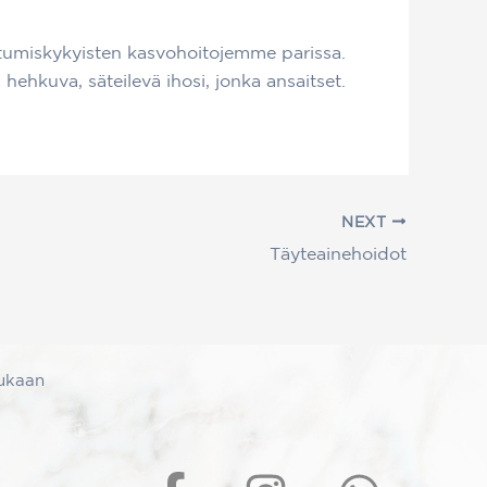
utumiskykyisten kasvohoitojemme parissa.
hehkuva, säteilevä ihosi, jonka ansaitset.
NEXT
Täyteainehoidot
ukaan