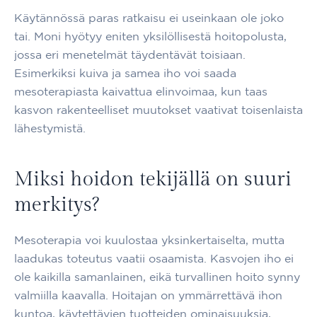
Käytännössä paras ratkaisu ei useinkaan ole joko
tai. Moni hyötyy eniten yksilöllisestä hoitopolusta,
jossa eri menetelmät täydentävät toisiaan.
Esimerkiksi kuiva ja samea iho voi saada
mesoterapiasta kaivattua elinvoimaa, kun taas
kasvon rakenteelliset muutokset vaativat toisenlaista
lähestymistä.
Miksi hoidon tekijällä on suuri
merkitys?
Mesoterapia voi kuulostaa yksinkertaiselta, mutta
laadukas toteutus vaatii osaamista. Kasvojen iho ei
ole kaikilla samanlainen, eikä turvallinen hoito synny
valmiilla kaavalla. Hoitajan on ymmärrettävä ihon
kuntoa, käytettävien tuotteiden ominaisuuksia,