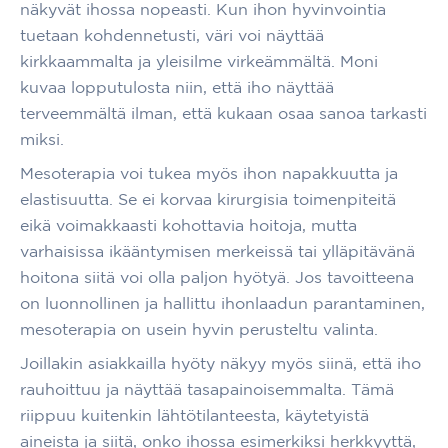
näkyvät ihossa nopeasti. Kun ihon hyvinvointia
tuetaan kohdennetusti, väri voi näyttää
kirkkaammalta ja yleisilme virkeämmältä. Moni
kuvaa lopputulosta niin, että iho näyttää
terveemmältä ilman, että kukaan osaa sanoa tarkasti
miksi.
Mesoterapia voi tukea myös ihon napakkuutta ja
elastisuutta. Se ei korvaa kirurgisia toimenpiteitä
eikä voimakkaasti kohottavia hoitoja, mutta
varhaisissa ikääntymisen merkeissä tai ylläpitävänä
hoitona siitä voi olla paljon hyötyä. Jos tavoitteena
on luonnollinen ja hallittu ihonlaadun parantaminen,
mesoterapia on usein hyvin perusteltu valinta.
Joillakin asiakkailla hyöty näkyy myös siinä, että iho
rauhoittuu ja näyttää tasapainoisemmalta. Tämä
riippuu kuitenkin lähtötilanteesta, käytetyistä
aineista ja siitä, onko ihossa esimerkiksi herkkyyttä,