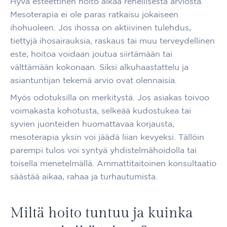
Hyvä esteettinen hoito alkaa rehellisestä arviosta.
Mesoterapia ei ole paras ratkaisu jokaiseen
ihohuoleen. Jos ihossa on aktiivinen tulehdus,
tiettyjä ihosairauksia, raskaus tai muu terveydellinen
este, hoitoa voidaan joutua siirtämään tai
välttämään kokonaan. Siksi alkuhaastattelu ja
asiantuntijan tekemä arvio ovat olennaisia.
Myös odotuksilla on merkitystä. Jos asiakas toivoo
voimakasta kohotusta, selkeää kudostukea tai
syvien juonteiden huomattavaa korjausta,
mesoterapia yksin voi jäädä liian kevyeksi. Tällöin
parempi tulos voi syntyä yhdistelmähoidolla tai
toisella menetelmällä. Ammattitaitoinen konsultaatio
säästää aikaa, rahaa ja turhautumista.
Miltä hoito tuntuu ja kuinka