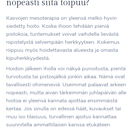
nopeasti siitä toipuu?
Kasvojen mesoterapia on yleensä melko hyvin
siedetty hoito. Koska ihoon tehdään pieniä
pistoksia, tuntemukset voivat vaihdella lievästä
nipistelystä selvempään herkkyyteen. Kokemus
riippuu myös hoidettavasta alueesta ja omasta
kipuherkkyydestä.
Hoidon jälkeen iholla voi näkyä punoitusta, pientä
turvotusta tai pistosjälkiä jonkin aikaa. Nämä ovat
tavallisesti ohimeneviä. Useimmat palaavat arkeen
nopeasti, mutta aivan tärkeimmän juhlapäivän alle
hoitoa ei yleensä kannata ajoittaa ensimmäistä
kertaa. Jos sinulla on edessä häät, kuvaukset tai
muu iso tilaisuus, turvallinen ajoitus kannattaa
suunnitella ammattilaisen kanssa etukäteen.