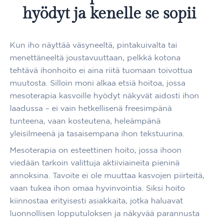
hyödyt ja kenelle se sopii
Kun iho näyttää väsyneeltä, pintakuivalta tai
menettäneeltä joustavuuttaan, pelkkä kotona
tehtävä ihonhoito ei aina riitä tuomaan toivottua
muutosta. Silloin moni alkaa etsiä hoitoa, jossa
mesoterapia kasvoille hyödyt näkyvät aidosti ihon
laadussa – ei vain hetkellisenä freesimpänä
tunteena, vaan kosteutena, heleämpänä
yleisilmeenä ja tasaisempana ihon tekstuurina.
Mesoterapia on esteettinen hoito, jossa ihoon
viedään tarkoin valittuja aktiiviaineita pieninä
annoksina. Tavoite ei ole muuttaa kasvojen piirteitä,
vaan tukea ihon omaa hyvinvointia. Siksi hoito
kiinnostaa erityisesti asiakkaita, jotka haluavat
luonnollisen lopputuloksen ja näkyvää parannusta