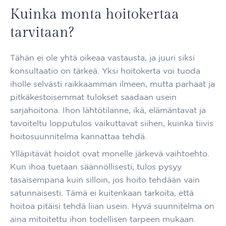
Kuinka monta hoitokertaa
tarvitaan?
Tähän ei ole yhtä oikeaa vastausta, ja juuri siksi
konsultaatio on tärkeä. Yksi hoitokerta voi tuoda
iholle selvästi raikkaamman ilmeen, mutta parhaat ja
pitkäkestoisemmat tulokset saadaan usein
sarjahoitona. Ihon lähtötilanne, ikä, elämäntavat ja
tavoiteltu lopputulos vaikuttavat siihen, kuinka tiivis
hoitosuunnitelma kannattaa tehdä.
Ylläpitävät hoidot ovat monelle järkevä vaihtoehto.
Kun ihoa tuetaan säännöllisesti, tulos pysyy
tasaisempana kuin silloin, jos hoito tehdään vain
satunnaisesti. Tämä ei kuitenkaan tarkoita, että
hoitoa pitäisi tehdä liian usein. Hyvä suunnitelma on
aina mitoitettu ihon todellisen tarpeen mukaan.