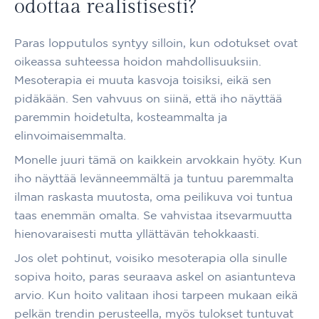
odottaa realistisesti?
Paras lopputulos syntyy silloin, kun odotukset ovat
oikeassa suhteessa hoidon mahdollisuuksiin.
Mesoterapia ei muuta kasvoja toisiksi, eikä sen
pidäkään. Sen vahvuus on siinä, että iho näyttää
paremmin hoidetulta, kosteammalta ja
elinvoimaisemmalta.
Monelle juuri tämä on kaikkein arvokkain hyöty. Kun
iho näyttää levänneemmältä ja tuntuu paremmalta
ilman raskasta muutosta, oma peilikuva voi tuntua
taas enemmän omalta. Se vahvistaa itsevarmuutta
hienovaraisesti mutta yllättävän tehokkaasti.
Jos olet pohtinut, voisiko mesoterapia olla sinulle
sopiva hoito, paras seuraava askel on asiantunteva
arvio. Kun hoito valitaan ihosi tarpeen mukaan eikä
pelkän trendin perusteella, myös tulokset tuntuvat