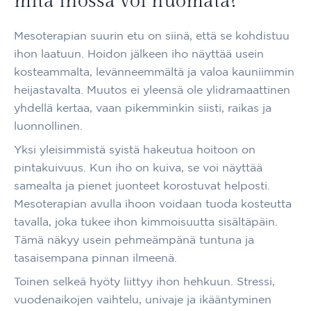
mitä ihossa voi huomata?
Mesoterapian suurin etu on siinä, että se kohdistuu
ihon laatuun. Hoidon jälkeen iho näyttää usein
kosteammalta, levänneemmältä ja valoa kauniimmin
heijastavalta. Muutos ei yleensä ole ylidramaattinen
yhdellä kertaa, vaan pikemminkin siisti, raikas ja
luonnollinen.
Yksi yleisimmistä syistä hakeutua hoitoon on
pintakuivuus. Kun iho on kuiva, se voi näyttää
samealta ja pienet juonteet korostuvat helposti.
Mesoterapian avulla ihoon voidaan tuoda kosteutta
tavalla, joka tukee ihon kimmoisuutta sisältäpäin.
Tämä näkyy usein pehmeämpänä tuntuna ja
tasaisempana pinnan ilmeenä.
Toinen selkeä hyöty liittyy ihon hehkuun. Stressi,
vuodenaikojen vaihtelu, univaje ja ikääntyminen