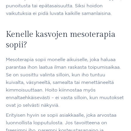
punoitusta tai epätasaisuutta. Siksi hoidon
vaikutuksia ei pidä luvata kaikille samanlaisina.
Kenelle kasvojen mesoterapia
sopii?
Mesoterapia sopii monelle aikuiselle, joka haluaa
parantaa ihon laatua ilman raskasta toipumisaikaa.
Se on suosittu valinta silloin, kun iho tuntuu
kuivalta, väsyneeltä, samealta tai menettäneeltä
kimmoisuuttaan. Hoito kiinnostaa myös
ennaltaehkäisevästi – ei vasta silloin, kun muutokset
ovat jo selvästi näkyviä.
Erityisen hyvin se sopii asiakkaalle, joka arvostaa
luonnollista lopputulosta. Jos tavoitteena on
freesimpi iho, parempi kosteustasapaino ja