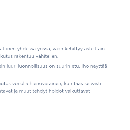
attinen yhdessä yössä, vaan kehittyy asteittain
ikutus rakentuu vähitellen.
n juuri luonnollisuus on suurin etu. Iho näyttää
utos voi olla hienovarainen, kun taas selvästi
tavat ja muut tehdyt hoidot vaikuttavat