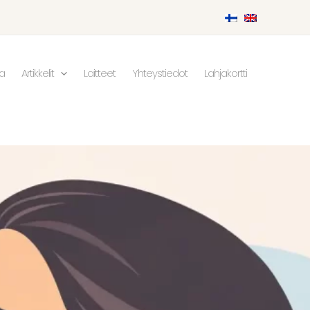
ka
Artikkelit
Laitteet
Yhteystiedot
Lahjakortti