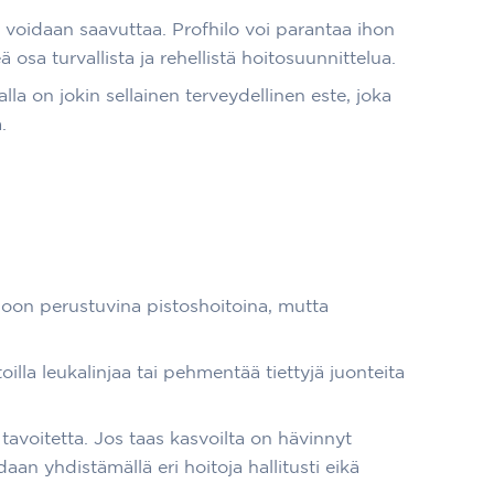
la voidaan saavuttaa. Profhilo voi parantaa ihon
osa turvallista ja rehellistä hoitosuunnittelua.
alla on jokin sellainen terveydellinen este, joka
.
oon perustuvina pistoshoitoina, mutta
illa leukalinjaa tai pehmentää tiettyjä juonteita
avoitetta. Jos taas kasvoilta on hävinnyt
an yhdistämällä eri hoitoja hallitusti eikä