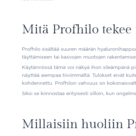
Mitä Profhilo tekee 
Profhilo sisältää suuren määrän hyaluronihappoa, 
täyttämiseen tai kasvojen muotojen rakentamisee
Käytännössä tämä voi näkyä ihon sileämpänä pi
näyttää aiempaa tiiviimmältä. Tulokset eivät kuite
kohdennettu. Profhilon vahvuus on kokonaisval
Siksi se kiinnostaa erityisesti silloin, kun ongel
Millaisiin huoliin P