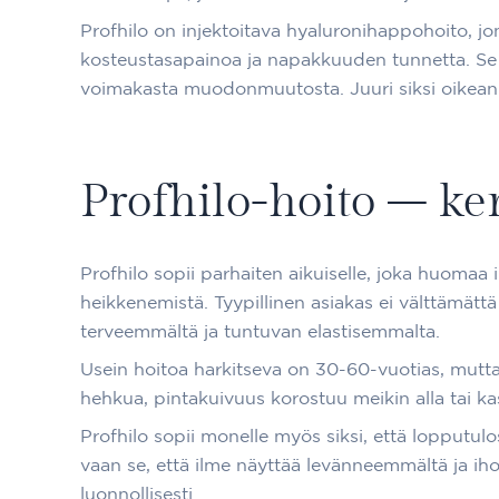
Profhilo on injektoitava hyaluronihappohoito, jon
kosteustasapainoa ja napakkuuden tunnetta. Se ki
voimakasta muodonmuutosta. Juuri siksi oikean
Profhilo-hoito – ke
Profhilo sopii parhaiten aikuiselle, joka huomaa
heikkenemistä. Tyypillinen asiakas ei välttämätt
terveemmältä ja tuntuvan elastisemmalta.
Usein hoitoa harkitseva on 30-60-vuotias, mutta
hehkua, pintakuivuus korostuu meikin alla tai ka
Profhilo sopii monelle myös siksi, että lopputul
vaan se, että ilme näyttää levänneemmältä ja iho p
luonnollisesti.