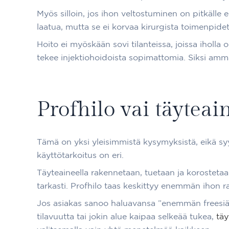
Myös silloin, jos ihon veltostuminen on pitkälle 
laatua, mutta se ei korvaa kirurgista toimenpidet
Hoito ei myöskään sovi tilanteissa, joissa iholla o
tekee injektiohoidoista sopimattomia. Siksi amma
Profhilo vai täyteai
Tämä on yksi yleisimmistä kysymyksistä, eikä s
käyttötarkoitus on eri.
Täyteaineella rakennetaan, tuetaan ja korostetaan
tarkasti. Profhilo taas keskittyy enemmän ihon 
Jos asiakas sanoo haluavansa ”enemmän freesiä ku
tilavuutta tai jokin alue kaipaa selkeää tukea,
täy