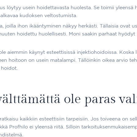
aus löytyy usein hoidettavasta huolesta. Se toimii yleensä 
a alkavaa kudoksen veltostumista.
la, joilla ihon ikääntyminen näkyy herkästi. Tällaisia ovat 
muuten hoidettu huolellisesti. Moni saakin parhaat hyödyt si
i ole aiemmin käynyt esteettisissä injektiohoidoissa. Kosk
en hoitoon on usein matalampi. Tällöinkin oikea arvio teh
 hoidot.
välttämättä ole paras val
 ratkaisu kaikkiin esteettisiin tarpeisiin. Jos toiveena on
kkä Profhilo ei yleensä riitä. Silloin tarkoituksenmukaisemp
hdistelmä.