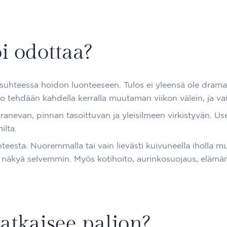
oi odottaa?
 suhteessa hoidon luonteeseen. Tulos ei yleensä ole drama
oito tehdään kahdella kerralla muutaman viikon välein, ja va
evan, pinnan tasoittuvan ja yleisilmeen virkistyvän. Usei
ilta.
eesta. Nuoremmalla tai vain lievästi kuivuneella iholla mu
 näkyä selvemmin. Myös kotihoito, aurinkosuojaus, elämän
atkaisee paljon?