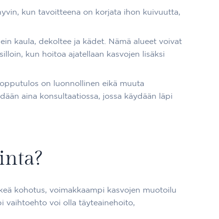
hyvin, kun tavoitteena on korjata ihon kuivuutta,
usein kaula, dekoltee ja kädet. Nämä alueet voivat
lloin, kun hoitoa ajatellaan kasvojen lisäksi
a lopputulos on luonnollinen eikä muuta
dään aina konsultaatiossa, jossa käydään läpi
inta?
 selkeä kohotus, voimakkaampi kasvojen muotoilu
i vaihtoehto voi olla täyteainehoito,