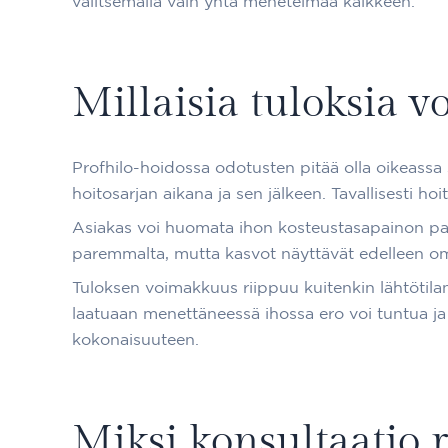
valitsemalla vain yhtä menetelmää kaikkeen.
Millaisia tuloksia v
Profhilo-hoidossa odotusten pitää olla oikeassa
hoitosarjan aikana ja sen jälkeen. Tavallisesti h
Asiakas voi huomata ihon kosteustasapainon paran
paremmalta, mutta kasvot näyttävät edelleen om
Tuloksen voimakkuus riippuu kuitenkin lähtötilant
laatuaan menettäneessä ihossa ero voi tuntua ja
kokonaisuuteen.
Miksi konsultaatio r