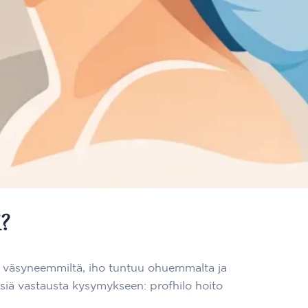
?
vät väsyneemmiltä, iho tuntuu ohuemmalta ja
 etsiä vastausta kysymykseen: profhilo hoito