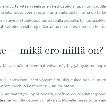
edennyt, tarvitaan realistinen keskustelu siitä, mitä hoidol
tä eikä tuota voimakasta lifting-vaikutusta. Tämä on tärkeä 
n aktiivinen tulehdus hoidettavalla alueella, tai jos asiakka
ttitaitoinen esitietojen kartoitus on olennainen osa hoitoa
ne – mikä ero niillä on?
yyttä. Ulospäin molemmat voivat näyttäytyä hyaluronihapp
. Sillä voidaan lisätä volyymia huuliin, tukea poskia, muoto
rakenteeseen ja kosteuteen kuin muotoon.
in täytettyä” lopputulosta, Profhilo voi olla lähempänä t
teaine
voi olla osuvampi ratkaisu. Monelle paras tulos saada