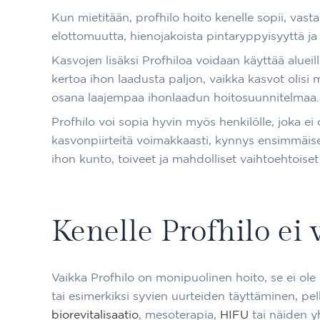
Kun mietitään, profhilo hoito kenelle sopii, vast
elottomuutta, hienojakoista pintaryppyisyyttä j
Kasvojen lisäksi Profhiloa voidaan käyttää alueil
kertoa ihon laadusta paljon, vaikka kasvot olisi 
osana laajempaa ihonlaadun hoitosuunnitelmaa.
Profhilo voi sopia hyvin myös henkilölle, joka e
kasvonpiirteitä voimakkaasti, kynnys ensimmäise
ihon kunto, toiveet ja mahdolliset vaihtoehtoiset
Kenelle Profhilo ei 
Vaikka Profhilo on monipuolinen hoito, se ei ole
tai esimerkiksi syvien uurteiden täyttäminen, pel
biorevitalisaatio
, mesoterapia,
HIFU
tai näiden y