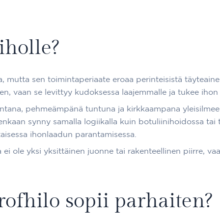
iholle?
mutta sen toimintaperiaate eroaa perinteisistä täyteaineis
n, vaan se levittyy kudoksessa laajemmalle ja tukee ihon
ntana, pehmeämpänä tuntuna ja kirkkaampana yleisilmeen
nkaan synny samalla logiikalla kuin botuliinihoidossa tai t
taisessa ihonlaadun parantamisessa.
ma ei ole yksi yksittäinen juonne tai rakenteellinen piirre, 
rofhilo sopii parhaiten?