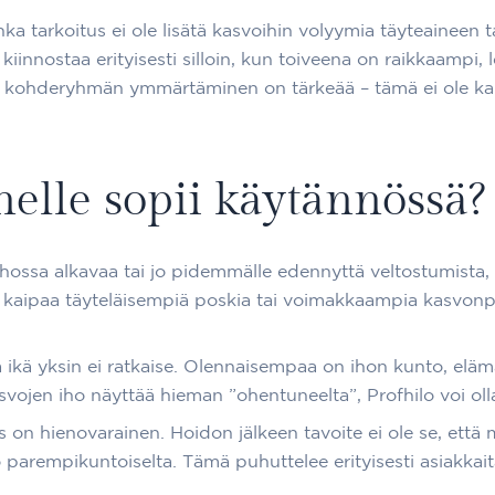
ka tarkoitus ei ole lisätä kasvoihin volyymia täyteaineen 
innostaa erityisesti silloin, kun toiveena on raikkaampi,
 kohderyhmän ymmärtäminen on tärkeää – tämä ei ole kaik
nelle sopii käytännössä?
 ihossa alkavaa tai jo pidemmälle edennyttä veltostumista, 
ä kaipaa täyteläisempiä poskia tai voimakkaampia kasvonpi
 ikä yksin ei ratkaise. Olennaisempaa on ihon kunto, eläm
svojen iho näyttää hieman ”ohentuneelta”, Profhilo voi olla
os on hienovarainen. Hoidon jälkeen tavoite ei ole se, et
arempikuntoiselta. Tämä puhuttelee erityisesti asiakkaita, 