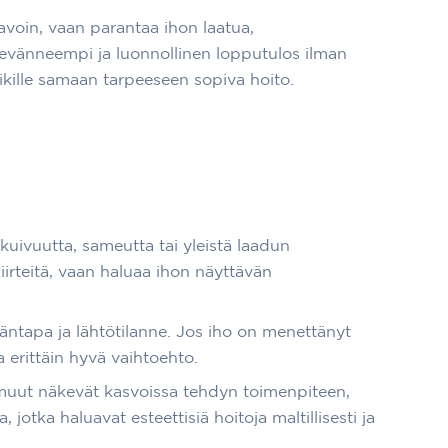
tavoin, vaan parantaa ihon laatua,
 levänneempi ja luonnollinen lopputulos ilman
ille samaan tarpeeseen sopiva hoito.
kuivuutta, sameutta tai yleistä laadun
irteitä, vaan haluaa ihon näyttävän
äntapa ja lähtötilanne. Jos iho on menettänyt
 erittäin hyvä vaihtoehto.
tä muut näkevät kasvoissa tehdyn toimenpiteen,
jotka haluavat esteettisiä hoitoja maltillisesti ja