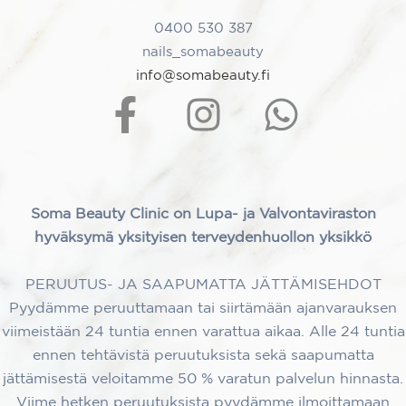
0400 530 387
nails_somabeauty
info@somabeauty.fi
Soma Beauty Clinic on Lupa- ja Valvontaviraston
hyväksymä yksityisen terveydenhuollon yksikkö
PERUUTUS- JA SAAPUMATTA JÄTTÄMISEHDOT
Pyydämme peruuttamaan tai siirtämään ajanvarauksen
viimeistään 24 tuntia ennen varattua aikaa. Alle 24 tuntia
ennen tehtävistä peruutuksista sekä saapumatta
jättämisestä veloitamme 50 % varatun palvelun hinnasta.
Viime hetken peruutuksista pyydämme ilmoittamaan