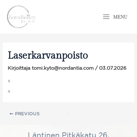
Siirry
Main
sisältöön
MENU
Menu
Laserkarvanpoisto
Kirjoittaja
tomi.kyto@nordantia.com
/
03.07.2026
x
x
PREVIOUS
Läntinen Pitkäkatu 26,