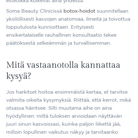
estetiikka kulkevat aina yhdessä.
Soma Beauty Clinicissä
botox-hoidot
suunnitellaan
yksilöllisesti kasvojen anatomiaa, ilmeitä ja toivottua
lopputulosta kunnioittaen. Erityisesti
ensikertalaiselle rauhallinen konsultaatio tekee
päätöksestä selkeämmän ja turvallisemman.
Mitä vastaanotolla kannattaa
kysyä?
Jos harkitset hoitoa ensimmäistä kertaa, et tarvitse
valmiita oikeita kysymyksiä. Riittää, että kerrot, mikä
otsassa häiritsee. Silti muutama aihe on aina
hyödyllinen: miltä tuloksen arvioidaan näyttävän
juuri sinun kasvoissasi, kuinka paljon liikettä jää,
milloin lopullinen vaikutus näkyy ja tarvitaanko