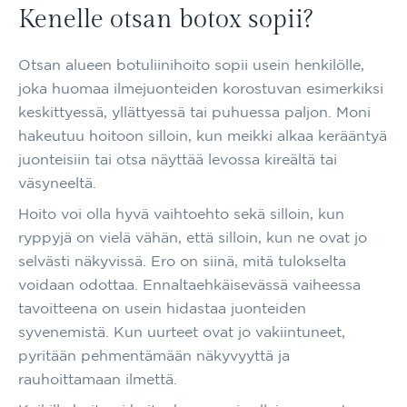
Kenelle otsan botox sopii?
Otsan alueen botuliinihoito sopii usein henkilölle,
joka huomaa ilmejuonteiden korostuvan esimerkiksi
keskittyessä, yllättyessä tai puhuessa paljon. Moni
hakeutuu hoitoon silloin, kun meikki alkaa kerääntyä
juonteisiin tai otsa näyttää levossa kireältä tai
väsyneeltä.
Hoito voi olla hyvä vaihtoehto sekä silloin, kun
ryppyjä on vielä vähän, että silloin, kun ne ovat jo
selvästi näkyvissä. Ero on siinä, mitä tulokselta
voidaan odottaa. Ennaltaehkäisevässä vaiheessa
tavoitteena on usein hidastaa juonteiden
syvenemistä. Kun uurteet ovat jo vakiintuneet,
pyritään pehmentämään näkyvyyttä ja
rauhoittamaan ilmettä.