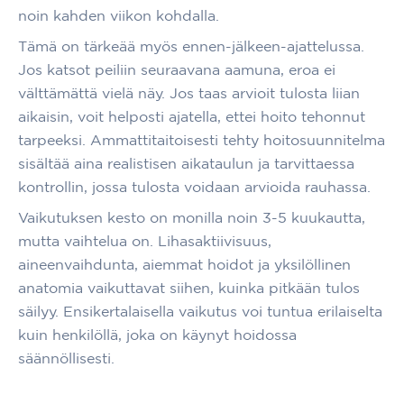
noin kahden viikon kohdalla.
Tämä on tärkeää myös ennen-jälkeen-ajattelussa.
Jos katsot peiliin seuraavana aamuna, eroa ei
välttämättä vielä näy. Jos taas arvioit tulosta liian
aikaisin, voit helposti ajatella, ettei hoito tehonnut
tarpeeksi. Ammattitaitoisesti tehty hoitosuunnitelma
sisältää aina realistisen aikataulun ja tarvittaessa
kontrollin, jossa tulosta voidaan arvioida rauhassa.
Vaikutuksen kesto on monilla noin 3-5 kuukautta,
mutta vaihtelua on. Lihasaktiivisuus,
aineenvaihdunta, aiemmat hoidot ja yksilöllinen
anatomia vaikuttavat siihen, kuinka pitkään tulos
säilyy. Ensikertalaisella vaikutus voi tuntua erilaiselta
kuin henkilöllä, joka on käynyt hoidossa
säännöllisesti.