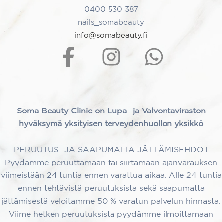
0400 530 387
nails_somabeauty
info@somabeauty.fi
Soma Beauty Clinic on Lupa- ja Valvontaviraston
hyväksymä yksityisen terveydenhuollon yksikkö
PERUUTUS- JA SAAPUMATTA JÄTTÄMISEHDOT
Pyydämme peruuttamaan tai siirtämään ajanvarauksen
viimeistään 24 tuntia ennen varattua aikaa. Alle 24 tuntia
ennen tehtävistä peruutuksista sekä saapumatta
jättämisestä veloitamme 50 % varatun palvelun hinnasta.
Viime hetken peruutuksista pyydämme ilmoittamaan