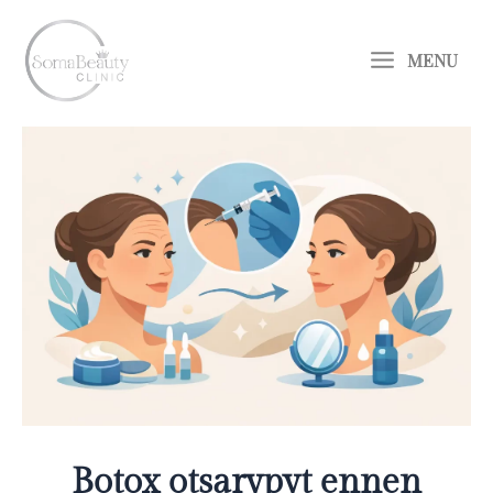
Siirry
Main
sisältöön
MENU
Menu
Botox otsarypyt ennen