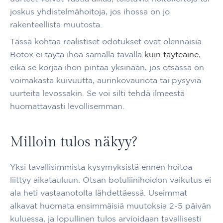
joskus yhdistelmähoitoja, jos ihossa on jo
rakenteellista muutosta.
Tässä kohtaa realistiset odotukset ovat olennaisia.
Botox ei täytä ihoa samalla tavalla
kuin täyteaine
,
eikä se korjaa ihon pintaa yksinään, jos otsassa on
voimakasta kuivuutta, aurinkovauriota tai pysyviä
uurteita levossakin. Se voi silti tehdä ilmeestä
huomattavasti levollisemman.
Milloin tulos näkyy?
Yksi tavallisimmista kysymyksistä ennen hoitoa
liittyy aikatauluun. Otsan botuliinihoidon vaikutus ei
ala heti vastaanotolta lähdettäessä. Useimmat
alkavat huomata ensimmäisiä muutoksia 2-5 päivän
kuluessa, ja lopullinen tulos arvioidaan tavallisesti