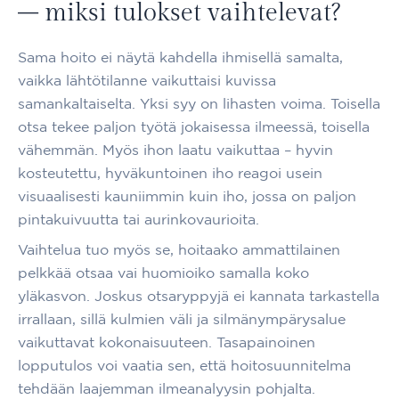
– miksi tulokset vaihtelevat?
Sama hoito ei näytä kahdella ihmisellä samalta,
vaikka lähtötilanne vaikuttaisi kuvissa
samankaltaiselta. Yksi syy on lihasten voima. Toisella
otsa tekee paljon työtä jokaisessa ilmeessä, toisella
vähemmän. Myös ihon laatu vaikuttaa – hyvin
kosteutettu, hyväkuntoinen iho reagoi usein
visuaalisesti kauniimmin kuin iho, jossa on paljon
pintakuivuutta tai aurinkovaurioita.
Vaihtelua tuo myös se, hoitaako ammattilainen
pelkkää otsaa vai huomioiko samalla koko
yläkasvon. Joskus otsaryppyjä ei kannata tarkastella
irrallaan, sillä kulmien väli ja silmänympärysalue
vaikuttavat kokonaisuuteen. Tasapainoinen
lopputulos voi vaatia sen, että hoitosuunnitelma
tehdään laajemman ilmeanalyysin pohjalta.