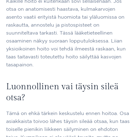
Kaikille hoito ei kuitenkaan sovi sellaisenaan. Jos
otsa on anatomisesti haastava, kulmakarvojen
asento vaatii erityistä huomiota tai yläluomissa on
raskautta, annostelu ja pistospisteet on
suunniteltava tarkasti. Tässä lääketieteellinen
osaaminen näkyy suoraan lopputuloksessa. Liian
yksioikoinen hoito voi tehdä ilmeestä raskaan, kun
taas taitavasti toteutettu hoito säilyttää kasvojen
tasapainon.
Luonnollinen vai täysin sileä
otsa?
Tämä on ehkä tärkein keskustelu ennen hoitoa. Osa
asiakkaista toivoo lähes täysin sileää otsaa, kun taas
toiselle pienikin liikkeen säilyminen on ehdoton
toive. Kumpikaan ei ole väärä tavoite, mutta ne