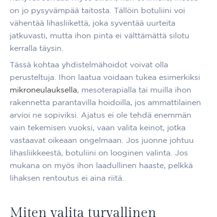
on jo pysyvämpää taitosta. Tällöin botuliini voi
vähentää lihasliikettä, joka syventää uurteita
jatkuvasti, mutta ihon pinta ei välttämättä silotu
kerralla täysin.
Tässä kohtaa yhdistelmähoidot voivat olla
perusteltuja. Ihon laatua voidaan tukea esimerkiksi
mikroneulauksella
, mesoterapialla tai muilla ihon
rakennetta parantavilla hoidoilla, jos ammattilainen
arvioi ne sopiviksi. Ajatus ei ole tehdä enemmän
vain tekemisen vuoksi, vaan valita keinot, jotka
vastaavat oikeaan ongelmaan. Jos juonne johtuu
lihasliikkeestä, botuliini on looginen valinta. Jos
mukana on myös ihon laadullinen haaste, pelkkä
lihaksen rentoutus ei aina riitä.
Miten valita turvallinen