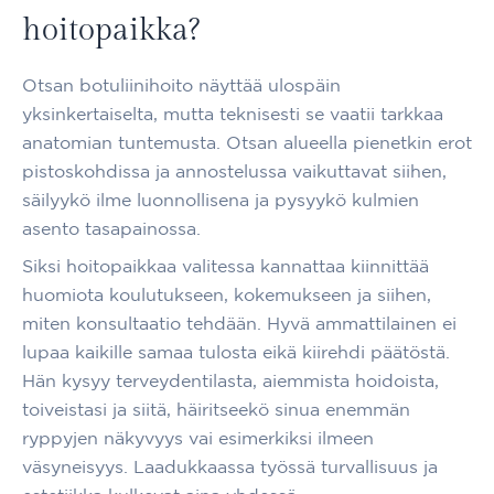
hoitopaikka?
Otsan botuliinihoito näyttää ulospäin
yksinkertaiselta, mutta teknisesti se vaatii tarkkaa
anatomian tuntemusta. Otsan alueella pienetkin erot
pistoskohdissa ja annostelussa vaikuttavat siihen,
säilyykö ilme luonnollisena ja pysyykö kulmien
asento tasapainossa.
Siksi hoitopaikkaa valitessa kannattaa kiinnittää
huomiota koulutukseen, kokemukseen ja siihen,
miten konsultaatio tehdään. Hyvä ammattilainen ei
lupaa kaikille samaa tulosta eikä kiirehdi päätöstä.
Hän kysyy terveydentilasta, aiemmista hoidoista,
toiveistasi ja siitä, häiritseekö sinua enemmän
ryppyjen näkyvyys vai esimerkiksi ilmeen
väsyneisyys. Laadukkaassa työssä turvallisuus ja