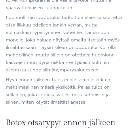
vaativat erilaisen suunnittelun.
Luonnollinen lopputulos tarkoittaa yleensä sitä, että
otsa liikkuu edelleen jonkin verran, mutta
voimakkain rypistyminen vähenee. Tämä sopii
monelle, joka haluaa näyttää omalta itseltään myös
ilmehtiessään. Täysin sileämpi lopputulos voi olla
mahdollinen, mutta silloin on otettava huomioon
kasvojen muu dynamiikka – erityisesti kulmien
asento ja suhde silmänympärysalueeseen.
Hyvä ennen-jälkeen-tulos ei ole sama asia kuin
maksimaalinen määrä yksiköitä. Paras tulos on
sellainen, joka sopii kasvojesi mittasuhteisiin ja
siihen, miten käytät ilmeitäsi arjessa.
Botox otsarypyt ennen jälkeen