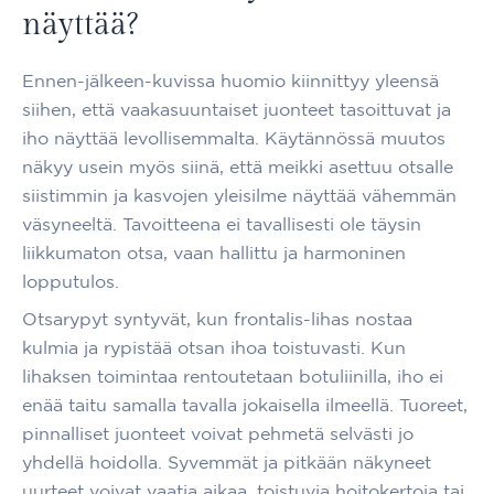
näyttää?
Ennen-jälkeen-kuvissa huomio kiinnittyy yleensä
siihen, että vaakasuuntaiset juonteet tasoittuvat ja
iho näyttää levollisemmalta. Käytännössä muutos
näkyy usein myös siinä, että meikki asettuu otsalle
siistimmin ja kasvojen yleisilme näyttää vähemmän
väsyneeltä. Tavoitteena ei tavallisesti ole täysin
liikkumaton otsa, vaan hallittu ja harmoninen
lopputulos.
Otsarypyt syntyvät, kun frontalis-lihas nostaa
kulmia ja rypistää otsan ihoa toistuvasti. Kun
lihaksen toimintaa rentoutetaan botuliinilla, iho ei
enää taitu samalla tavalla jokaisella ilmeellä. Tuoreet,
pinnalliset juonteet voivat pehmetä selvästi jo
yhdellä hoidolla. Syvemmät ja pitkään näkyneet
uurteet voivat vaatia aikaa, toistuvia hoitokertoja tai