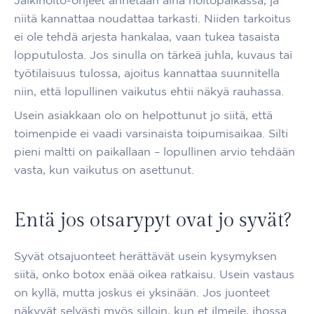
Jälkihoito-ohjeet annetaan aina hoitopaikassa, ja
niitä kannattaa noudattaa tarkasti. Niiden tarkoitus
ei ole tehdä arjesta hankalaa, vaan tukea tasaista
lopputulosta. Jos sinulla on tärkeä juhla, kuvaus tai
työtilaisuus tulossa, ajoitus kannattaa suunnitella
niin, että lopullinen vaikutus ehtii näkyä rauhassa.
Usein asiakkaan olo on helpottunut jo siitä, että
toimenpide ei vaadi varsinaista toipumisaikaa. Silti
pieni maltti on paikallaan – lopullinen arvio tehdään
vasta, kun vaikutus on asettunut.
Entä jos otsarypyt ovat jo syvät?
Syvät otsajuonteet herättävät usein kysymyksen
siitä, onko botox enää oikea ratkaisu. Usein vastaus
on kyllä, mutta joskus ei yksinään. Jos juonteet
näkyvät selvästi myös silloin, kun et ilmeile, ihossa