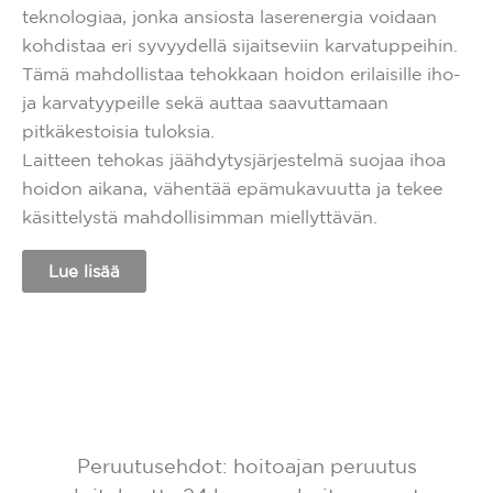
teknologiaa, jonka ansiosta laserenergia voidaan
kohdistaa eri syvyydellä sijaitseviin karvatuppeihin.
Tämä mahdollistaa tehokkaan hoidon erilaisille iho-
ja karvatyypeille sekä auttaa saavuttamaan
pitkäkestoisia tuloksia.
Laitteen tehokas jäähdytysjärjestelmä suojaa ihoa
hoidon aikana, vähentää epämukavuutta ja tekee
käsittelystä mahdollisimman miellyttävän.
Lue lisää
Peruutusehdot: hoitoajan peruutus