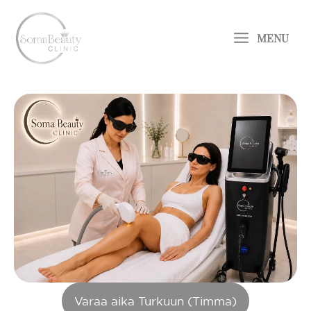
Siirry
Main
sisältöön
MENU
Menu
Varaa aika Turkuun (Timma)